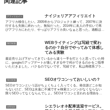
関連記事
ナイジェリアアフィリエイト
アフィリエイト
アフリカ移住したい。2005年からプロジェクト練って、2007年に決
行するも失敗に終わった。無知だった。2014年に友人の手伝いで再
びアフリカにわたり、やっぱりアフリカ良いなぁと思った。過酷ほん
まアジア圏とはまた違う風が吹いている。その風の...
WEBライティングは写経で変わ
SEO対策
るのか？自分でやってみて体感し
てみる実験
最近売り上げ下がってきているから違う一手を打とうと思っていた時
に、googleのアップデートが激しすぎる中で何ができるのかをご指導
いただきました。パクるのでないです。写経です。私は商標系ブラッ
クSEOがメインの手法ですが、今回のミッションは...
SEOオワコンっておいしいの？
SEO対策
SEOオワコンという話がちょくちょく入ってくる。発信源どこか知
らないけど、SEOは永遠に不滅ですｗ検索エンジンがなくならない
限りSEOってなくならんでしょ。SEOオワコンと言われる理由を考
えてみたgoogleのコアアップデートのおかげで順位...
シエラレオネ配車送迎サービス。
oshirase