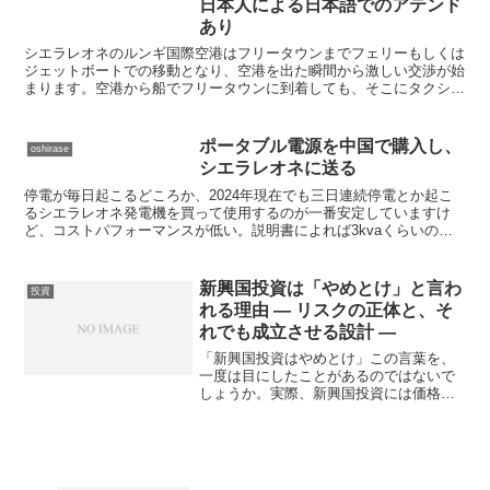
日本人による日本語でのアテンド
あり
シエラレオネのルンギ国際空港はフリータウンまでフェリーもしくは
ジェットボートでの移動となり、空港を出た瞬間から激しい交渉が始
まります。空港から船でフリータウンに到着しても、そこにタクシー
乗り場などはなく、流しのタクシーを捕まえる等、シエラレ...
ポータブル電源を中国で購入し、
oshirase
シエラレオネに送る
停電が毎日起こるどころか、2024年現在でも三日連続停電とか起こ
るシエラレオネ発電機を買って使用するのが一番安定していますけ
ど、コストパフォーマンスが低い。説明書によれば3kvaくらいの発
電機で1L/ｈくらい今、シエラレオネの燃料代はガソリ...
新興国投資は「やめとけ」と言わ
投資
れる理由 ― リスクの正体と、そ
れでも成立させる設計 ―
「新興国投資はやめとけ」この言葉を、
一度は目にしたことがあるのではないで
しょうか。実際、新興国投資には価格変
動の大きさ（ボラティリティ）、政治・
経済リスク、為替や通貨安リスク、流動
性の低さといった、先進国投資にはない
不確実性が数多く存在しま...