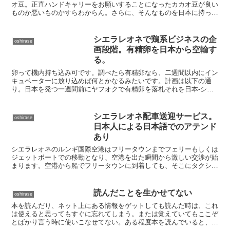
オ豆。正直ハンドキャリーをお願いすることになったカカオ豆が良い
ものか悪いものかすらわからん。さらに、そんなものを日本に持って
行ってもらって誰が欲しがるんやろか？カカオ豆価格無料で...
シエラレオネで鶏系ビジネスの企
oshirase
画段階。有精卵を日本から空輸す
る。
卵って機内持ち込み可です。調べたら有精卵なら、二週間以内にイン
キュベーターに放り込めば何とかなるみたいです。計画は以下の通
り。日本を発つ一週間前にヤフオクで有精卵を落札それを日本-シエ
ラレオネの旅行者にハンドキャリーしてもらう。シエラレオネ...
シエラレオネ配車送迎サービス。
oshirase
日本人による日本語でのアテンド
あり
シエラレオネのルンギ国際空港はフリータウンまでフェリーもしくは
ジェットボートでの移動となり、空港を出た瞬間から激しい交渉が始
まります。空港から船でフリータウンに到着しても、そこにタクシー
乗り場などはなく、流しのタクシーを捕まえる等、シエラレ...
読んだことを生かせてない
oshirase
本を読んだり、ネット上にある情報をゲットしても読んだ時は、これ
は使えると思ってもすぐに忘れてしまう。または覚えていてもここぞ
とばかり言う時に使いこなせてない。ある程度本を読んでいると、も