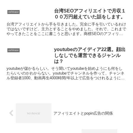
っと読んだ内容を自分のものにしたいと思いました。そんな...
台湾SEOアフィリエイトで月収１
oshirase
００万円超えていた話をします。
台湾アフィリエイトから手を引きました。完全に手を引いているわけ
ではないですけど、主力とすることをやめました。それで、これまで
やってきたことをここに書こうと思います。商標SEOのアフィリエ
イトで最大瞬間風速で１００万円は超えました。そのいきさ...
youtubeのアイディア22選。顔出
oshirase
しなしでも運営できるジャンル
は？
youtubeが儲かるらしい。そう聞いてyoutubeを始めようにも何をし
たらいいのかわからない。youtubeでチャンネルを作って、チャンネ
ル登録者1000、動画再生4000時間/年以上で広告をつけれるようにな
るのはわかるけど、どうしたら...
アフィリエイトとpopin広告の関係