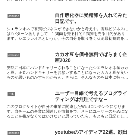
電機で1L/ｈくらい今、シエラレオネの燃料代はガソリ...
自作孵化器に受精卵を入れてみた
oshirase
日記です。
シエラレオネで養鶏ビジネスができないかと考え中。養鶏ビジネスに
は2パターンありまして、1.鶏肉を売る目的2.鶏卵を売る目的があり
ます。シエラレオネというか、今の自分を取り巻く状況最初鶏肉を売
る方が良いかなと思いまして、でかくて成長速度が速い...
カカオ豆を価格無料でばらまく企
oshirase
画2020
突然に日本にハンドキャリーされることになったシエラレオネ産カカ
オ豆。正直ハンドキャリーをお願いすることになったカカオ豆が良い
ものか悪いものかすらわからん。さらに、そんなものを日本に持って
行ってもらって誰が欲しがるんやろか？カカオ豆価格無料で...
ユーザー目線で考えるブログライ
仕事
ティングは無理ですな～
このブログサイトが自分の事業に関連したWEBコンテンツになりま
す。自チームの事業に関連した情報をで、さらにユーザーのためにな
ることを書かなくてはいけないと思っていたら、もともと日記として
ブログを書いていた私。完全に手が止まってしまいました。...
youtubeのアイディア22選。顔出
oshirase