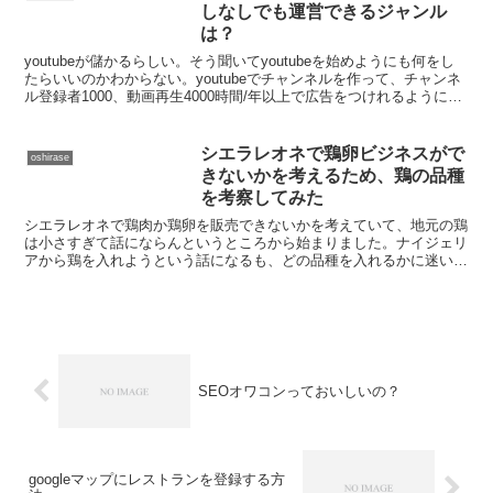
しなしでも運営できるジャンル
は？
youtubeが儲かるらしい。そう聞いてyoutubeを始めようにも何をし
たらいいのかわからない。youtubeでチャンネルを作って、チャンネ
ル登録者1000、動画再生4000時間/年以上で広告をつけれるようにな
るのはわかるけど、どうしたら...
シエラレオネで鶏卵ビジネスがで
oshirase
きないかを考えるため、鶏の品種
を考察してみた
シエラレオネで鶏肉か鶏卵を販売できないかを考えていて、地元の鶏
は小さすぎて話にならんというところから始まりました。ナイジェリ
アから鶏を入れようという話になるも、どの品種を入れるかに迷いま
す。また肉を売るか卵を売るかで育成する鶏は変わります。...
SEOオワコンっておいしいの？
googleマップにレストランを登録する方