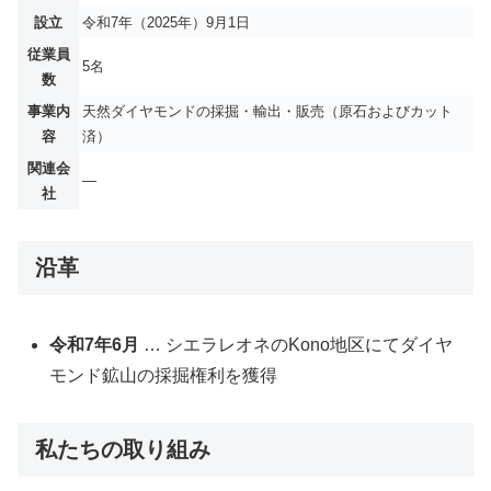
設立
令和7年（2025年）9月1日
従業員
5名
数
事業内
天然ダイヤモンドの採掘・輸出・販売（原石およびカット
容
済）
関連会
―
社
沿革
令和7年6月
… シエラレオネのKono地区にてダイヤ
モンド鉱山の採掘権利を獲得
私たちの取り組み